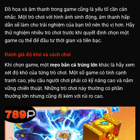
Đồ họa và âm thanh trong game cũng là yếu tố cần cân
nhắc. Một trò chơi với hình ảnh sinh động, âm thanh hấp
dẫn sẽ làm cho trải nghiệm của bạn trở nên thú vị hơn. Hãy
thử nghiệm nhiều trò chơi trước khi quyết định chọn một
game cụ thể để đầu tư thời gian và tiền bạc.
Đánh giá độ khó và cách chơi
Khi chọn game, một
mẹo bắn cá trúng lớn
khác là
hãy xem
xét độ khó của từng trò chơi. Một số game có tính cạnh
tranh cao, yêu cầu người chơi phải có kỹ năng cao và nắm
vững chiến thuật. Những trò chơi này thường có phần
thưởng lớn nhưng cũng đi kèm với rủi ro cao.