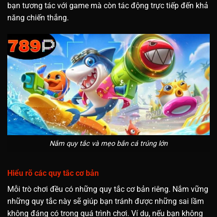
bạn tương tác với game mà còn tác động trực tiếp đến khả
năng chiến thắng.
Nắm quy tắc và mẹo bắn cá trúng lớn
Hiểu rõ các quy tắc cơ bản
Mỗi trò chơi đều có những quy tắc cơ bản riêng. Nắm vững
những quy tắc này sẽ giúp bạn tránh được những sai lầm
không đáng có trong quá trình chơi. Ví dụ, nếu bạn không