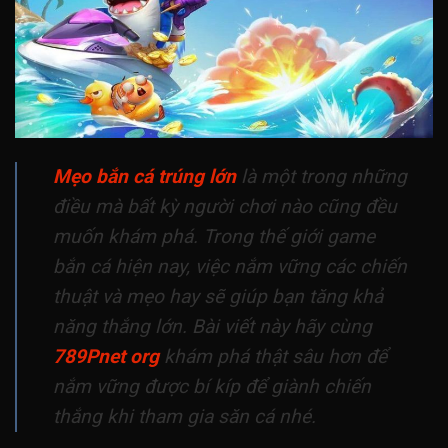
Mẹo bắn cá trúng lớn
là một trong những
điều mà bất kỳ người chơi nào cũng đều
muốn khám phá. Trong thế giới game
bắn cá hiện nay, việc nắm vững các chiến
thuật và mẹo hay sẽ giúp bạn tăng khả
năng thắng lớn. Bài viết này hãy cùng
789Pnet org
khám phá thật sâu hơn để
nắm vững được bí kíp để giành chiến
thắng khi tham gia săn cá nhé.