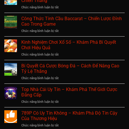
Chiến Thắng
Thắng
ở
Chức năng bình luận bị tắt
Lớn
Mẹo
–
Bắn
Công Thức Tính Cầu Baccarat – Chiến Lược Đỉnh
Kỹ
Cá
Năng
Cao Trong Game
Trúng
Để
ở
Chức năng bình luận bị tắt
Lớn
Nâng
Công
–
Cao
Thức
Kinh Nghiệm Chơi Xổ Số – Khám Phá Bí Quyết
Chiến
Tỉ
Tính
Lược
Chơi Hiệu Quả
Lệ
Cầu
Dễ
Thắng
ở
Chức năng bình luận bị tắt
Baccarat
Dàng
Kinh
–
Chiến
Nghiệm
Bí Quyết Cá Cược Bóng Đá – Cách Để Nâng Cao
Chiến
Thắng
Chơi
Lược
Tỷ Lệ Thắng
Xổ
Đỉnh
ở
Chức năng bình luận bị tắt
Số
Cao
Bí
–
Trong
Quyết
Top Nhà Cái Uy Tín – Khám Phá Thế Giới Cược
Khám
Game
Cá
Phá
Đẳng Cấp
Cược
Bí
ở
Chức năng bình luận bị tắt
Bóng
Quyết
Top
Đá
Chơi
Nhà
789P Có Uy Tín Không – Khám Phá Độ Tin Cậy
–
Hiệu
Cái
Cách
Của Thương Hiệu
Quả
Uy
Để
ở
Chức năng bình luận bị tắt
Tín
Nâng