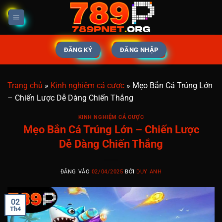
Bỏ
qua
nội
dung
ĐĂNG KÝ
ĐĂNG NHẬP
Trang chủ
»
Kinh nghiệm cá cược
»
Mẹo Bắn Cá Trúng Lớn
– Chiến Lược Dễ Dàng Chiến Thắng
KINH NGHIỆM CÁ CƯỢC
Mẹo Bắn Cá Trúng Lớn – Chiến Lược
Dễ Dàng Chiến Thắng
ĐĂNG VÀO
02/04/2025
BỞI
DUY ANH
02
Th4