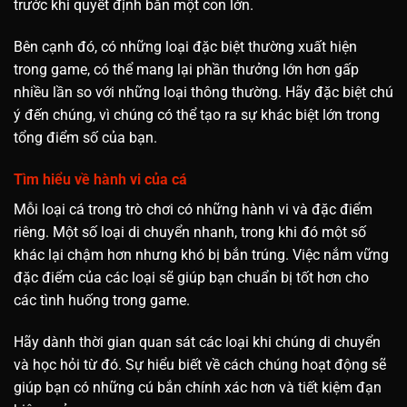
trước khi quyết định bắn một con lớn.
Bên cạnh đó, có những loại đặc biệt thường xuất hiện
trong game, có thể mang lại phần thưởng lớn hơn gấp
nhiều lần so với những loại thông thường. Hãy đặc biệt chú
ý đến chúng, vì chúng có thể tạo ra sự khác biệt lớn trong
tổng điểm số của bạn.
Tìm hiểu về hành vi của cá
Mỗi loại cá trong trò chơi có những hành vi và đặc điểm
riêng. Một số loại di chuyển nhanh, trong khi đó một số
khác lại chậm hơn nhưng khó bị bắn trúng. Việc nắm vững
đặc điểm của các loại sẽ giúp bạn chuẩn bị tốt hơn cho
các tình huống trong game.
Hãy dành thời gian quan sát các loại khi chúng di chuyển
và học hỏi từ đó. Sự hiểu biết về cách chúng hoạt động sẽ
giúp bạn có những cú bắn chính xác hơn và tiết kiệm đạn