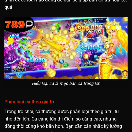
quả.
Hiểu loại cá là mẹo bắn cá trúng lớn
Phân loại cá theo giá trị
Trong trò chơi, cá thường được phân loại theo giá trị, từ
nhỏ đến lớn. Cá càng lớn thì điểm số càng cao, nhưng
đồng thời cũng khó bắn hơn. Bạn cần cân nhắc kỹ lưỡng