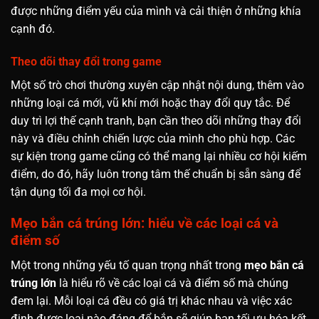
được những điểm yếu của mình và cải thiện ở những khía
cạnh đó.
Theo dõi thay đổi trong game
Một số trò chơi thường xuyên cập nhật nội dung, thêm vào
những loại cá mới, vũ khí mới hoặc thay đổi quy tắc. Để
duy trì lợi thế cạnh tranh, bạn cần theo dõi những thay đổi
này và điều chỉnh chiến lược của mình cho phù hợp.
Các
sự kiện trong game cũng có thể mang lại nhiều cơ hội kiếm
điểm, do đó, hãy luôn trong tâm thế chuẩn bị sẵn sàng để
tận dụng tối đa mọi cơ hội.
Mẹo bắn cá trúng lớn: hiểu về các loại cá và
điểm số
Một trong những yếu tố quan trọng nhất trong
mẹo bắn cá
trúng lớn
là hiểu rõ về các loại cá và điểm số mà chúng
đem lại. Mỗi loại cá đều có giá trị khác nhau và việc xác
định được loại nào đáng để bắn sẽ giúp bạn tối ưu hóa kết