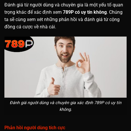
Đánh giá từ người dùng và chuyên gia là một yếu tố quan
trọng khác để xác định xem
789P có uy tín không
. Chúng
ta sẽ cùng xem xét những phản hồi và đánh giá từ cộng
đồng cá cược về nhà cái.
Đánh giá người dùng và chuyên gia xác định 789P có uy tín
không.
Phản hồi người dùng tích cực