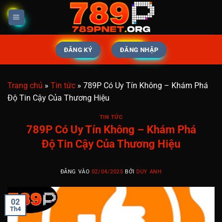
Bỏ
qua
nội
dung
ĐĂNG KÝ
ĐĂNG NHẬP
Trang chủ
»
Tin tức
»
789P Có Uy Tín Không – Khám Phá
Độ Tin Cậy Của Thương Hiệu
TIN TỨC
789P Có Uy Tín Không – Khám Phá
Độ Tin Cậy Của Thương Hiệu
ĐĂNG VÀO
02/04/2025
BỞI
DUY ANH
02
Th4