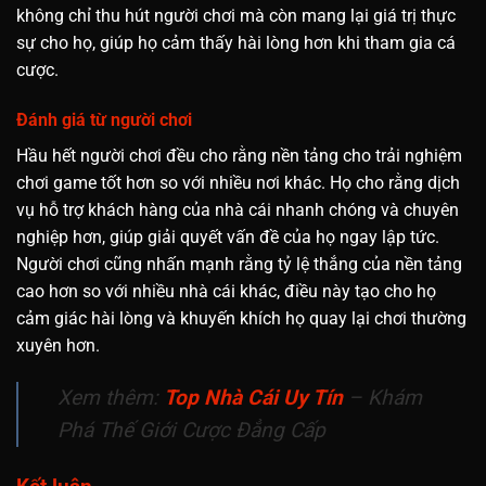
không chỉ thu hút người chơi mà còn mang lại giá trị thực
sự cho họ, giúp họ cảm thấy hài lòng hơn khi tham gia cá
cược.
Đánh giá từ người chơi
Hầu hết người chơi đều cho rằng nền tảng cho trải nghiệm
chơi game tốt hơn so với nhiều nơi khác. Họ cho rằng dịch
vụ hỗ trợ khách hàng của nhà cái nhanh chóng và chuyên
nghiệp hơn, giúp giải quyết vấn đề của họ ngay lập tức.
Người chơi cũng nhấn mạnh rằng tỷ lệ thắng của nền tảng
cao hơn so với nhiều nhà cái khác, điều này tạo cho họ
cảm giác hài lòng và khuyến khích họ quay lại chơi thường
xuyên hơn.
Xem thêm:
Top Nhà Cái Uy Tín
– Khám
Phá Thế Giới Cược Đẳng Cấp