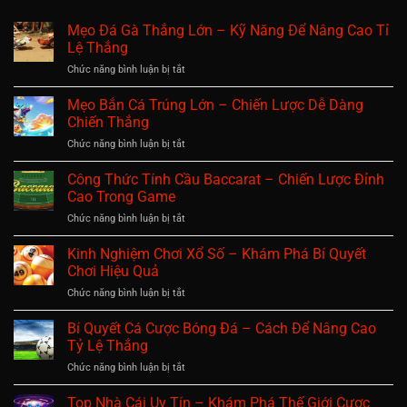
Mẹo Đá Gà Thắng Lớn – Kỹ Năng Để Nâng Cao Tỉ
Lệ Thắng
ở
Chức năng bình luận bị tắt
Mẹo
Đá
Mẹo Bắn Cá Trúng Lớn – Chiến Lược Dễ Dàng
Gà
Chiến Thắng
Thắng
ở
Chức năng bình luận bị tắt
Lớn
Mẹo
–
Bắn
Công Thức Tính Cầu Baccarat – Chiến Lược Đỉnh
Kỹ
Cá
Năng
Cao Trong Game
Trúng
Để
ở
Chức năng bình luận bị tắt
Lớn
Nâng
Công
–
Cao
Thức
Kinh Nghiệm Chơi Xổ Số – Khám Phá Bí Quyết
Chiến
Tỉ
Tính
Lược
Chơi Hiệu Quả
Lệ
Cầu
Dễ
Thắng
ở
Chức năng bình luận bị tắt
Baccarat
Dàng
Kinh
–
Chiến
Nghiệm
Bí Quyết Cá Cược Bóng Đá – Cách Để Nâng Cao
Chiến
Thắng
Chơi
Lược
Tỷ Lệ Thắng
Xổ
Đỉnh
ở
Chức năng bình luận bị tắt
Số
Cao
Bí
–
Trong
Quyết
Top Nhà Cái Uy Tín – Khám Phá Thế Giới Cược
Khám
Game