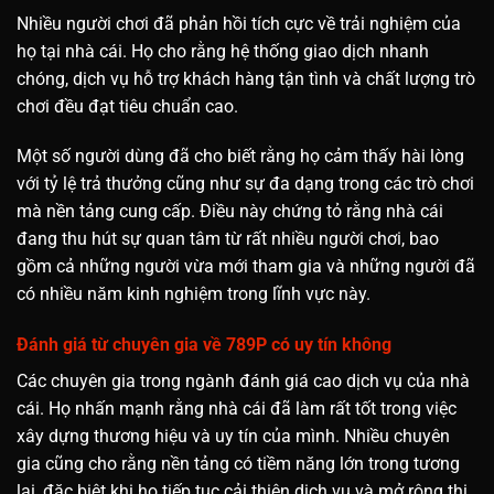
Nhiều người chơi đã phản hồi tích cực về trải nghiệm của
họ tại nhà cái. Họ cho rằng hệ thống giao dịch nhanh
chóng, dịch vụ hỗ trợ khách hàng tận tình và chất lượng trò
chơi đều đạt tiêu chuẩn cao.
Một số người dùng đã cho biết rằng họ cảm thấy hài lòng
với tỷ lệ trả thưởng cũng như sự đa dạng trong các trò chơi
mà nền tảng cung cấp.
Điều này chứng tỏ rằng
nhà cái
đang thu hút sự quan tâm từ rất nhiều người chơi, bao
gồm cả những người vừa mới tham gia và những người đã
có nhiều năm kinh nghiệm trong lĩnh vực này.
Đánh giá từ chuyên gia về
789P có uy tín không
Các chuyên gia trong ngành đánh giá cao dịch vụ của nhà
cái.
Họ nhấn mạnh rằng nhà cái đã làm rất tốt trong việc
xây dựng thương hiệu và uy tín của mình. Nhiều chuyên
gia cũng cho rằng nền tảng có tiềm năng lớn trong tương
lai, đặc biệt khi họ tiếp tục cải thiện dịch vụ và mở rộng thị