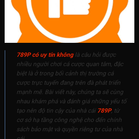
789P có uy tín không
là câu hỏi được
nhiều người chơi cá cược quan tâm, đặc
biệt là ở trong bối cảnh thị trường cá
cược trực tuyến đang trên đà phát triển
mạnh mẽ. Bài viết này, chúng ta sẽ cùng
nhau khám phá và đánh giá những yếu tố
tạo nên độ tin cậy của nhà cái
789P
, từ
cơ sở hạ tầng công nghệ cho đến chính
sách bảo mật và quyền riêng tư của nhà
cái.