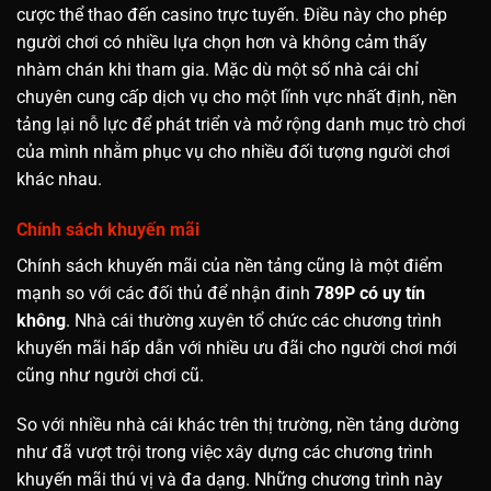
cược thể thao đến casino trực tuyến. Điều này cho phép
người chơi có nhiều lựa chọn hơn và không cảm thấy
nhàm chán khi tham gia.
Mặc dù một số nhà cái chỉ
chuyên cung cấp dịch vụ cho một lĩnh vực nhất định, nền
tảng lại nỗ lực để phát triển và mở rộng danh mục trò chơi
của mình nhằm phục vụ cho nhiều đối tượng người chơi
khác nhau.
Chính sách khuyến mãi
Chính sách khuyến mãi của nền tảng cũng là một điểm
mạnh so với các đối thủ để nhận đinh
789P có uy tín
không
. Nhà cái thường xuyên tổ chức các chương trình
khuyến mãi hấp dẫn với nhiều ưu đãi cho người chơi mới
cũng như người chơi cũ.
So với nhiều nhà cái khác trên thị trường, nền tảng dường
như đã vượt trội trong việc xây dựng các chương trình
khuyến mãi thú vị và đa dạng. Những chương trình này