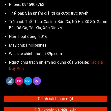
Phone: 0945908763
Thể loại: Sản phẩm giải trí cá cược trực tuyến
Trò chơi: Thể Thao, Casino, Bắn Cá, Nổ Hũ, Xổ Số, Game
Bài, Đá Gà, Tài Xỉu, Xóc Đĩa v.v..
Năm hoạt động: 2016
Máy chủ: Phillippines
Website chính thức: 789p.com
Người chịu trách nhiệm nội dung của website:
Tác giả
Duy Anh
Chính sách bảo mật
Điều khoản và điều kiện