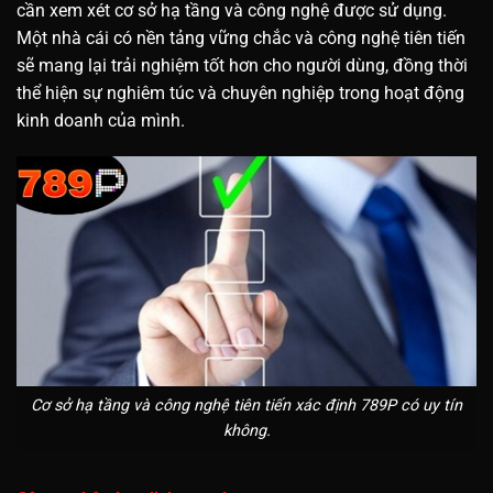
cần xem xét cơ sở hạ tầng và công nghệ được sử dụng.
Một nhà cái có nền tảng vững chắc và công nghệ tiên tiến
sẽ mang lại trải nghiệm tốt hơn cho người dùng, đồng thời
thể hiện sự nghiêm túc và chuyên nghiệp trong hoạt động
kinh doanh của mình.
Cơ sở hạ tầng và công nghệ tiên tiến xác định 789P có uy tín
không.