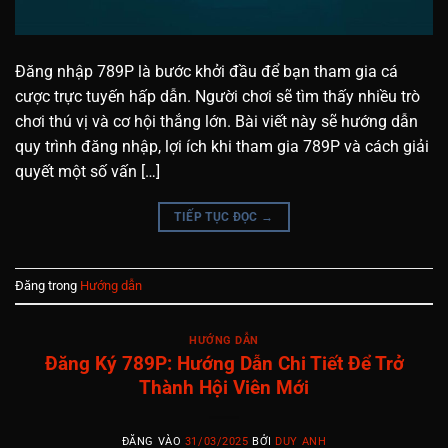
Đăng nhập 789P là bước khởi đầu để bạn tham gia cá
cược trực tuyến hấp dẫn. Người chơi sẽ tìm thấy nhiều trò
chơi thú vị và cơ hội thắng lớn. Bài viết này sẽ hướng dẫn
quy trình đăng nhập, lợi ích khi tham gia 789P và cách giải
quyết một số vấn […]
TIẾP TỤC ĐỌC
→
Đăng trong
Hướng dẫn
HƯỚNG DẪN
Đăng Ký 789P: Hướng Dẫn Chi Tiết Để Trở
Thành Hội Viên Mới
ĐĂNG VÀO
31/03/2025
BỞI
DUY ANH