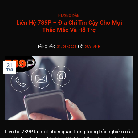
HƯỚNG DẪN
Liên Hệ 789P – Địa Chỉ Tin Cậy Cho Mọi
Thắc Mắc Và Hỗ Trợ
ĐĂNG VÀO
31/03/2025
BỞI
DUY ANH
31
Th3
Liên hệ 789P là một phần quan trọng trong trải nghiệm của