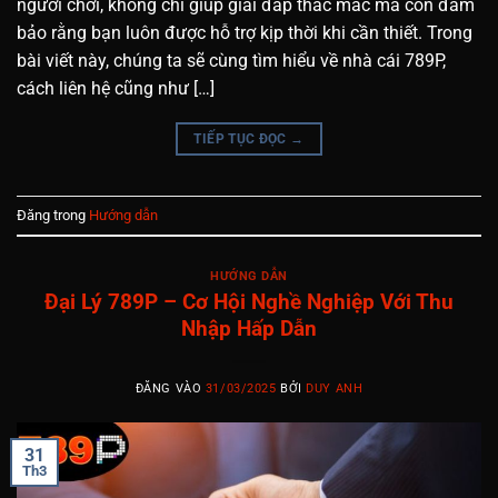
người chơi, không chỉ giúp giải đáp thắc mắc mà còn đảm
bảo rằng bạn luôn được hỗ trợ kịp thời khi cần thiết. Trong
bài viết này, chúng ta sẽ cùng tìm hiểu về nhà cái 789P,
cách liên hệ cũng như […]
TIẾP TỤC ĐỌC
→
Đăng trong
Hướng dẫn
HƯỚNG DẪN
Đại Lý 789P – Cơ Hội Nghề Nghiệp Với Thu
Nhập Hấp Dẫn
ĐĂNG VÀO
31/03/2025
BỞI
DUY ANH
31
Th3