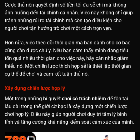
Cược thủ nên quyết định số tiền tối đa sẽ chi mà không
ảnh hưởng đến tài chính cá nhân. Việc này không chỉ giúp
tránh những rủi ro tài chính mà còn tạo điều kiện cho
người chơi tận hưởng trò chơi một cách trọn vẹn.
Hơn nữa, việc theo dõi thời gian mà bạn dành cho cờ bạc
cũng cần được chú ý. Nếu bạn cảm thấy mình đang tiêu
tốn quá nhiều thời gian cho việc này, hãy cân nhắc giảm
thiểu nó. Một chiến lược thích hợp sẽ là thiết lập thời gian
cụ thể để chơi và cam kết tuân thủ nó.
Xây dựng chiến lược hợp lý
Một trong những bí quyết
chơi có trách nhiệm
để tồn tại
lâu dài trong thế giới cờ bạc là xây dựng một chiến lược
chơi hợp lý. Điều này giúp người chơi duy trì tâm lý bình
tĩnh và tăng cường khả năng kiểm soát cảm xúc của mình.