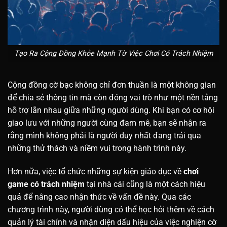
Tạo Ra Cộng Đồng Khỏe Mạnh Từ Việc Chơi Có Trách Nhiệm
Cộng đồng cờ bạc không chỉ đơn thuần là một không gian
để chia sẻ thông tin mà còn đóng vai trò như một nền tảng
hỗ trợ lẫn nhau giữa những
người dùng
. Khi bạn có cơ hội
giao lưu với những người cùng đam mê, bạn sẽ nhận ra
rằng mình không phải là người duy nhất đang trải qua
những thử thách và niềm vui trong hành trình này.
Hơn nữa, việc tổ chức những sự kiện giáo dục về
chơi
game có trách nhiệm
tại nhà cái cũng là một cách hiệu
quả để nâng cao nhận thức về vấn đề này. Qua các
chương trình này, người dùng có thể học hỏi thêm về cách
quản lý tài chính và nhận diện dấu hiệu của việc nghiện cờ