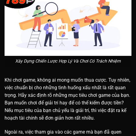
Xây Dựng Chiến Lược Hợp Lý Và Chơi Có Trách Nhiệm
Khi chơi game, không ai mong muốn thua cược. Tuy nhiên,
việc chuẩn bị cho những tình huống xấu nhất là rất quan
trọng. Hãy xác định rõ những mục tiêu chơi game của bạn.
Bạn muốn chơi để giải trí hay để có thể kiếm được tiền?
Nếu mục tiêu của bạn chủ yếu là giải trí, thì việc đặt ra kế
hoạch tài chính sẽ đơn giản hơn rất nhiều.
Ngoài ra, việc tham gia vào các game mà bạn đã quen