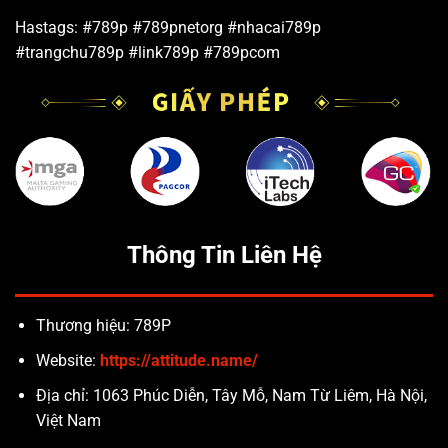
Hastags: #789p #789pnetorg #nhacai789p
#trangchu789p #link789p #789pcom
Thông Tin Liên Hệ
Thương hiệu: 789P
Website:
https://attitude.name/
Địa chỉ: 1063 Phúc Diễn, Tây Mỗ, Nam Từ Liêm, Hà Nội,
Việt Nam