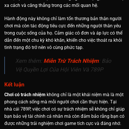
xa cách và căng thẳng trong các mối quan hệ.
Hành động này không chỉ làm tổn thương bản thân người
chơi mà còn tác động tiêu cực đến những người thân yêu
trong cuộc sống của họ. Cảm giác cô đơn và áp lực
có thể
dẫn đến một chu kỳ khó khăn, khiến cho việc thoát ra khỏi
tình trạng đó trở nên vô cùng phức tạp.
Xem thêm:
Miễn Trừ Trách Nhiệm
: Bảo
Vệ Quyền Lợi Của Hội Viên Và 789P
Kết luận
Chơi có trách nhiệm
không chỉ là một khái niệm mà là một
phong cách sống mà mỗi người chơi cần thực hiện. Tại
nhà cái 789P, việc chơi có sự trách nhiệm sẽ không chỉ giúp
bạn bảo vệ tài chính cá nhân mà còn đảm bảo rằng bạn có
được những trải nghiệm chơi game tích cực và đáng nhớ.