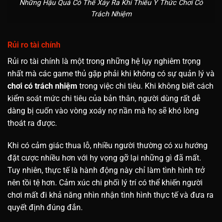
Những Hậu Quả Có Thể Xảy Ra Khi Thiếu Ý Thức Chơi Có
Trách Nhiệm
Rủi ro tài chính
Rủi ro tài chính là một trong những hệ lụy nghiêm trọng
nhất mà các game thủ gặp phải khi không có sự quản lý và
chơi có trách nhiệm
trong việc chi tiêu. Khi không biết cách
kiểm soát mức chi tiêu của bản thân,
người dùng
rất dễ
dàng bị cuốn vào vòng xoáy nợ nần mà họ sẽ khó lòng
thoát ra được.
Khi có cảm giác thua lỗ, nhiều người thường có xu hướng
đặt cược nhiều hơn với hy vọng gỡ lại những gì đã mất.
Tuy nhiên, thực tế là hành động này chỉ làm tình hình trở
nên tồi tệ hơn. Cảm xúc chi phối lý trí có thể khiến người
chơi mất đi khả năng nhìn nhận tình hình thực tế và đưa ra
quyết định đúng đắn.