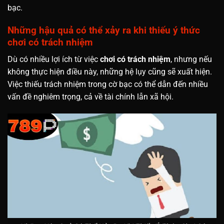
bạc.
Những hậu quả có thể xảy ra khi thiếu ý thức
chơi có trách nhiệm
Dù có nhiều lợi ích từ việc
chơi có trách nhiệm
, nhưng nếu
không thực hiện điều này, những hệ lụy cũng sẽ xuất hiện.
Việc thiếu trách nhiệm trong cờ bạc có thể dẫn đến nhiều
vấn đề nghiêm trọng, cả về tài chính lẫn xã hội.