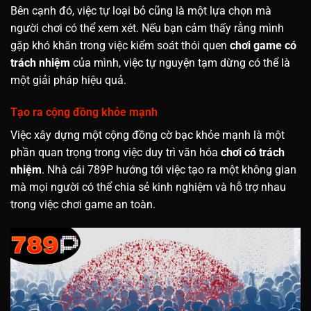
Bên cạnh đó, việc tự loại bỏ cũng là một lựa chọn mà
người chơi có thể xem xét. Nếu bạn cảm thấy rằng mình
gặp khó khăn trong việc kiểm soát thói quen
chơi game có
trách nhiệm
của mình, việc tự nguyện tạm dừng có thể là
một giải pháp hiệu quả.
Tạo ra cộng đồng khỏe mạnh
Việc xây dựng một cộng đồng cờ bạc khỏe mạnh là một
phần quan trọng trong việc duy trì văn hóa
chơi có trách
nhiệm
. Nhà cái 789P hướng tới việc tạo ra một không gian
mà mọi người có thể chia sẻ kinh nghiệm và hỗ trợ nhau
trong việc chơi game an toàn.