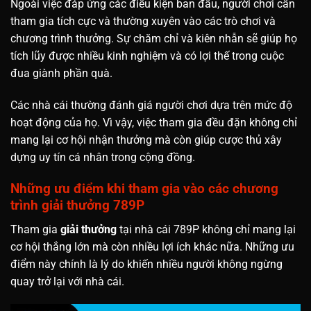
Ngoài việc đáp ứng các điều kiện ban đầu, người chơi cần
tham gia tích cực và thường xuyên vào các trò chơi và
chương trình thưởng. Sự chăm chỉ và kiên nhẫn sẽ giúp họ
tích lũy được nhiều kinh nghiệm và có lợi thế trong cuộc
đua giành phần quà.
Các nhà cái thường đánh giá người chơi dựa trên mức độ
hoạt động của họ. Vì vậy, việc tham gia đều đặn không chỉ
mang lại cơ hội nhận thưởng mà còn giúp cược thủ xây
dựng uy tín cá nhân trong cộng đồng.
Những ưu điểm khi tham gia vào các chương
trình giải thưởng 789P
Tham gia
giải thưởng
tại nhà cái 789P không chỉ mang lại
cơ hội thắng lớn mà còn nhiều lợi ích khác nữa. Những ưu
điểm này chính là lý do khiến nhiều người không ngừng
quay trở lại với nhà cái.