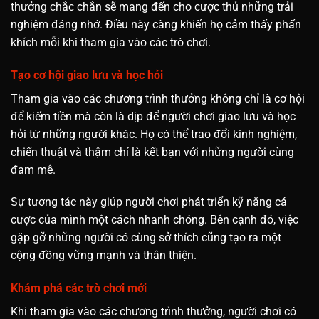
thưởng chắc chắn sẽ mang đến cho cược thủ những trải
nghiệm đáng nhớ. Điều này càng khiến họ cảm thấy phấn
khích mỗi khi tham gia vào các trò chơi.
Tạo cơ hội giao lưu và học hỏi
Tham gia vào các chương trình thưởng không chỉ là cơ hội
để kiếm tiền mà còn là dịp để người chơi giao lưu và học
hỏi từ những người khác. Họ có thể trao đổi kinh nghiệm,
chiến thuật và thậm chí là kết bạn với những người cùng
đam mê.
Sự tương tác này giúp người chơi phát triển kỹ năng cá
cược của mình một cách nhanh chóng. Bên cạnh đó, việc
gặp gỡ những người có cùng sở thích cũng tạo ra một
cộng đồng vững mạnh và thân thiện.
Khám phá các trò chơi mới
Khi tham gia vào các chương trình thưởng, người chơi có