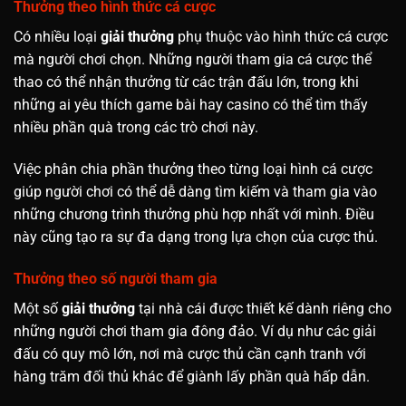
Thưởng theo hình thức cá cược
Có nhiều loại
giải thưởng
phụ thuộc vào hình thức cá cược
mà người chơi chọn. Những người tham gia cá cược thể
thao có thể nhận thưởng từ các trận đấu lớn, trong khi
những ai yêu thích game bài hay casino có thể tìm thấy
nhiều phần quà trong các trò chơi này.
Việc phân chia phần thưởng theo từng loại hình cá cược
giúp người chơi có thể dễ dàng tìm kiếm và tham gia vào
những chương trình thưởng phù hợp nhất với mình. Điều
này cũng tạo ra sự đa dạng trong lựa chọn của cược thủ.
Thưởng theo số người tham gia
Một số
giải thưởng
tại nhà cái được thiết kế dành riêng cho
những người chơi tham gia đông đảo. Ví dụ như các giải
đấu có quy mô lớn, nơi mà cược thủ cần cạnh tranh với
hàng trăm đối thủ khác để giành lấy phần quà hấp dẫn.