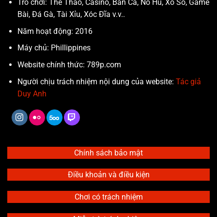
Trò chơi: Thể Thao, Casino, Bắn Cá, Nổ Hũ, Xổ Số, Game
Bài, Đá Gà, Tài Xỉu, Xóc Đĩa v.v..
Năm hoạt động: 2016
Máy chủ: Phillippines
Website chính thức: 789p.com
Người chịu trách nhiệm nội dung của website:
Tác giả
Duy Anh
Chính sách bảo mật
Điều khoản và điều kiện
Chơi có trách nhiệm