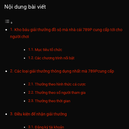
Nội dung bài viết
Kho báu giải thưởng đồ sộ mà nhà cái 789P cung cấp tới cho
người chơi
Mục tiêu tổ chức
Các chương trình nổi bật
Các loại giải thưởng thông dụng nhất mà 789Pcung cấp
Thưởng theo hình thức cá cược
Thưởng theo số người tham gia
Thưởng theo thời gian
Điều kiện để nhận giải thưởng
Đăng ký tài khoản