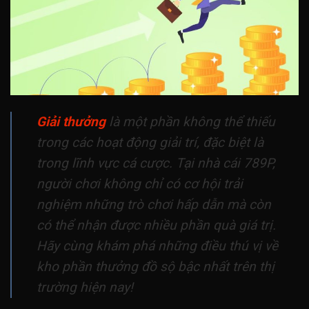
Giải thưởng
là một phần không thể thiếu
trong các hoạt động giải trí, đặc biệt là
trong lĩnh vực cá cược. Tại nhà cái 789P,
người chơi không chỉ có cơ hội trải
nghiệm những trò chơi hấp dẫn mà còn
có thể nhận được nhiều phần quà giá trị.
Hãy cùng khám phá những điều thú vị về
kho phần thưởng đồ sộ bậc nhất trên thị
trường hiện nay!