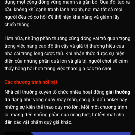
dựng một cộng đồng vững mạnh và gắn bó. Qua đó, tạo ra
bầu không khí cạnh tranh lành mạnh, nơi mà tất cả mọi
người đều có cơ hội để thể hiện khả năng và giành lấy
chiến thắng.
Hơn nữa, những phần thưởng cũng đóng vai trò quan trọng
trong việc nâng cao độ tin cậy và giá trị thương hiệu của
nhà cái trong lòng cược thủ. Khi nhận thức được sự hiện
diện của những phần quà lớn và giá trị, người chơi sẽ cảm
thấy hăng hái hơn trong việc tham gia các trò chơi.
Các chương trình nổi bật
Nhà cái thường xuyên tổ chức nhiều hoạt động
giải thưởng
đa dạng như vòng quay may mắn, các giải đấu poker hay
những sự kiện thể thao quy mô lớn. Mỗi một chương trình
lại mang đến những phần quà riêng biệt, từ tiền mặt cho
đến các vật phẩm quý giá khác.