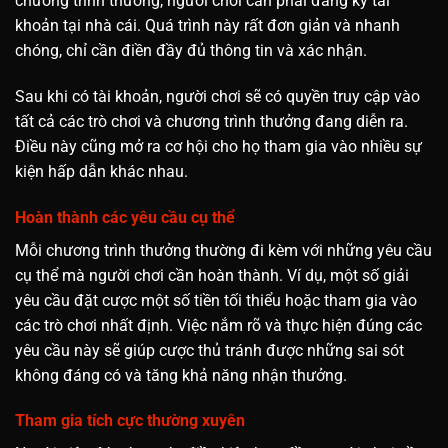
chương trình thưởng, người chơi cần phải đăng ký tài
khoản tại nhà cái. Quá trình này rất đơn giản và nhanh
chóng, chỉ cần điền đầy đủ thông tin và xác nhận.
Sau khi có tài khoản, người chơi sẽ có quyền truy cập vào
tất cả các trò chơi và chương trình thưởng đang diễn ra.
Điều này cũng mở ra cơ hội cho họ tham gia vào nhiều sự
kiện hấp dẫn khác nhau.
Hoàn thành các yêu cầu cụ thể
Mỗi chương trình thưởng thường đi kèm với những yêu cầu
cụ thể mà người chơi cần hoàn thành. Ví dụ, một số giải
yêu cầu đặt cược một số tiền tối thiểu hoặc tham gia vào
các trò chơi nhất định. Việc nắm rõ và thực hiện đúng các
yêu cầu này sẽ giúp cược thủ tránh được những sai sót
không đáng có và tăng khả năng nhận thưởng.
Tham gia tích cực thường xuyên