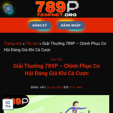
Bỏ
qua
nội
dung
ĐĂNG KÝ
ĐĂNG NHẬP
Trang chủ
»
Tin tức
»
Giải Thưởng 789P – Chinh Phục Cơ
Hội Đáng Giá Khi Cá Cược
TIN TỨC
Giải Thưởng 789P – Chinh Phục Cơ
Hội Đáng Giá Khi Cá Cược
ĐĂNG VÀO
02/04/2025
BỞI
DUY ANH
02
Th4